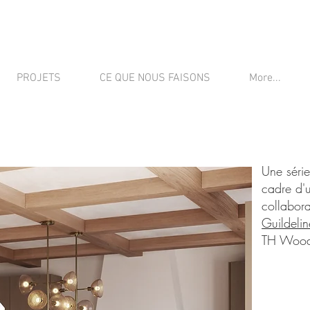
PROJETS
CE QUE NOUS FAISONS
More...
Une série
cadre d'
collabor
Guildelin
TH Woo